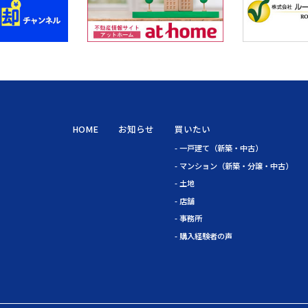
HOME
お知らせ
買いたい
- 一戸建て
（新築・中古）
- マンション
（新築・分譲・中古）
- 土地
- 店舗
- 事務所
- 購入経験者の声